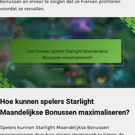
bonussen en ervoor te zorgen dat ze hiervan profiteren
voordat ze vervallen.
Hoe kunnen spelers Starlight
Maandelijkse Bonussen maximaliseren?
Spelers kunnen Starlight Maandelijkse Bonussen
maximaliseren door hun claims strategisch te timen, de