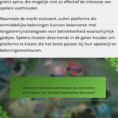
gratis spins, die mogelijk niet zo effectief de interesse van
spelers vasthouden.
Naarmate de markt evolueert, zullen platforms die
onmiddellijke beloningen kunnen balanceren met
langetermijnstrategieën voor betrokkenheid waarschijnlijk
gedijen. Spelers moeten deze trends in de gaten houden om
platforms te kiezen die het beste passen bij hun speelstijl en
beloningsvoorkeuren.