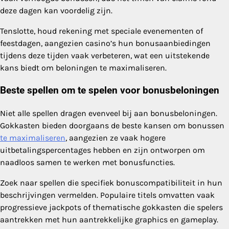
deze dagen kan voordelig zijn.
Tenslotte, houd rekening met speciale evenementen of
feestdagen, aangezien casino’s hun bonusaanbiedingen
tijdens deze tijden vaak verbeteren, wat een uitstekende
kans biedt om beloningen te maximaliseren.
Beste spellen om te spelen voor bonusbeloningen
Niet alle spellen dragen evenveel bij aan bonusbeloningen.
Gokkasten bieden doorgaans de beste kansen om bonussen
te maximaliseren
, aangezien ze vaak hogere
uitbetalingspercentages hebben en zijn ontworpen om
naadloos samen te werken met bonusfuncties.
Zoek naar spellen die specifiek bonuscompatibiliteit in hun
beschrijvingen vermelden. Populaire titels omvatten vaak
progressieve jackpots of thematische gokkasten die spelers
aantrekken met hun aantrekkelijke graphics en gameplay.