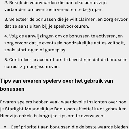
Bekijk de voorwaarden die aan elke bonus zijn
verbonden om eventuele vereisten te begrijpen.
Selecteer de bonussen die je wilt claimen, en zorg ervoor
dat ze aansluiten bij je speelvoorkeuren.
Volg de aanwijzingen om de bonussen te activeren, en
zorg ervoor dat je eventuele noodzakelijke acties voltooit,
zoals stortingen of gameplay.
Controleer je account om te bevestigen dat de bonussen
correct zijn bijgeschreven.
Tips van ervaren spelers over het gebruik van
bonussen
Ervaren spelers hebben vaak waardevolle inzichten over hoe
je Starlight Maandelijkse Bonussen effectief kunt gebruiken.
Hier zijn enkele belangrijke tips om te overwegen:
Geef prioriteit aan bonussen die de beste waarde bieden