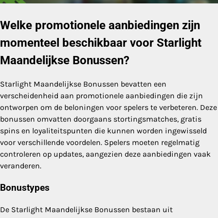
Welke promotionele aanbiedingen zijn
momenteel beschikbaar voor Starlight
Maandelijkse Bonussen?
Starlight Maandelijkse Bonussen bevatten een
verscheidenheid aan promotionele aanbiedingen die zijn
ontworpen om de beloningen voor spelers te verbeteren. Deze
bonussen omvatten doorgaans stortingsmatches, gratis
spins en loyaliteitspunten die kunnen worden ingewisseld
voor verschillende voordelen. Spelers moeten regelmatig
controleren op updates, aangezien deze aanbiedingen vaak
veranderen.
Bonustypes
De Starlight Maandelijkse Bonussen bestaan uit