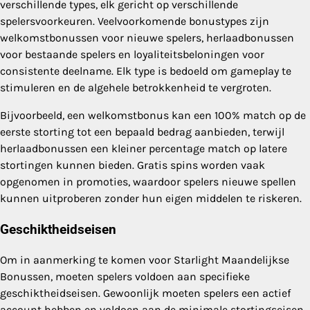
verschillende types, elk gericht op verschillende
spelersvoorkeuren. Veelvoorkomende bonustypes zijn
welkomstbonussen voor nieuwe spelers, herlaadbonussen
voor bestaande spelers en loyaliteitsbeloningen voor
consistente deelname. Elk type is bedoeld om gameplay te
stimuleren en de algehele betrokkenheid te vergroten.
Bijvoorbeeld, een welkomstbonus kan een 100% match op de
eerste storting tot een bepaald bedrag aanbieden, terwijl
herlaadbonussen een kleiner percentage match op latere
stortingen kunnen bieden. Gratis spins worden vaak
opgenomen in promoties, waardoor spelers nieuwe spellen
kunnen uitproberen zonder hun eigen middelen te riskeren.
Geschiktheidseisen
Om in aanmerking te komen voor Starlight Maandelijkse
Bonussen, moeten spelers voldoen aan specifieke
geschiktheidseisen. Gewoonlijk moeten spelers een actief
account hebben en voldoen aan de minimale stortingseisen