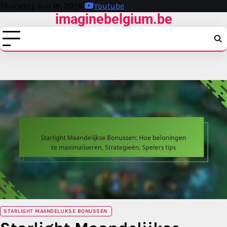
Skip
Thursday, Jun 18, 2026
Youtube
imaginebelgium.be
to
content
STARLIGHT MAANDELIJKSE BONUSSEN