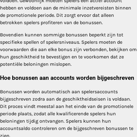
voldoen. Gewoonlijk moeten spelers een actief account
hebben en voldoen aan de minimale inzetvereisten binnen
de promotionele periode. Dit zorgt ervoor dat alleen
betrokken spelers profiteren van de bonussen.
Bovendien kunnen sommige bonussen beperkt zijn tot
specifieke spellen of spelersniveaus. Spelers moeten de
voorwaarden die aan elke bonus zijn verbonden, bekijken om
hun geschiktheid te bevestigen en te voorkomen dat ze
potentiële beloningen mislopen.
Hoe bonussen aan accounts worden bijgeschreven
Bonussen worden automatisch aan spelersaccounts
bijgeschreven zodra aan de geschiktheidseisen is voldaan.
Dit proces vindt meestal aan het einde van de promotionele
periode plaats, zodat alle kwalificerende spelers hun
beloningen tijdig ontvangen. Spelers kunnen hun
accountsaldo controleren om de bijgeschreven bonussen te
zien.