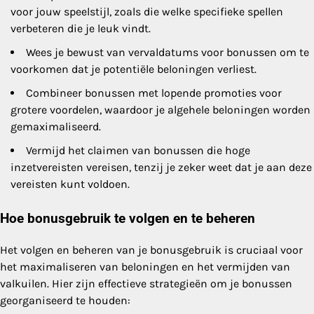
voor jouw speelstijl, zoals die welke specifieke spellen
verbeteren die je leuk vindt.
Wees je bewust van vervaldatums voor bonussen om te
voorkomen dat je potentiële beloningen verliest.
Combineer bonussen met lopende promoties voor
grotere voordelen, waardoor je algehele beloningen worden
gemaximaliseerd.
Vermijd het claimen van bonussen die hoge
inzetvereisten vereisen, tenzij je zeker weet dat je aan deze
vereisten kunt voldoen.
Hoe bonusgebruik te volgen en te beheren
Het volgen en beheren van je bonusgebruik is cruciaal voor
het maximaliseren van beloningen en het vermijden van
valkuilen. Hier zijn effectieve strategieën om je bonussen
georganiseerd te houden: