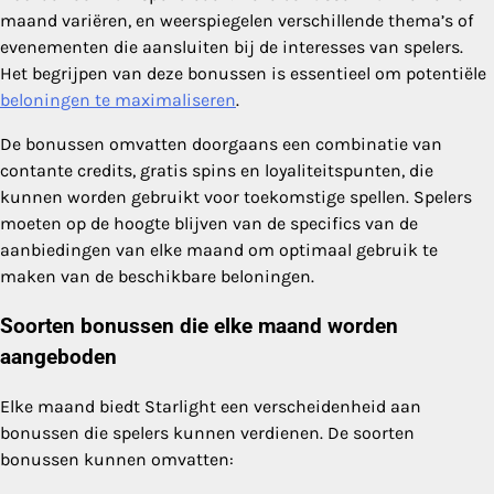
maand variëren, en weerspiegelen verschillende thema’s of
evenementen die aansluiten bij de interesses van spelers.
Het begrijpen van deze bonussen is essentieel om potentiële
beloningen te maximaliseren
.
De bonussen omvatten doorgaans een combinatie van
contante credits, gratis spins en loyaliteitspunten, die
kunnen worden gebruikt voor toekomstige spellen. Spelers
moeten op de hoogte blijven van de specifics van de
aanbiedingen van elke maand om optimaal gebruik te
maken van de beschikbare beloningen.
Soorten bonussen die elke maand worden
aangeboden
Elke maand biedt Starlight een verscheidenheid aan
bonussen die spelers kunnen verdienen. De soorten
bonussen kunnen omvatten: