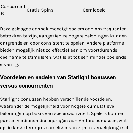
Concurrent
Gratis Spins
Gemiddeld
B
Deze gelaagde aanpak moedigt spelers aan om frequenter
betrokken te zijn, aangezien ze hogere beloningen kunnen
ontgrendelen door consistent te spelen. Andere platforms
bieden mogelijk niet zo effectief aan om voortdurende
deelname te stimuleren, wat leidt tot een minder boeiende
ervaring.
Voordelen en nadelen van Starlight bonussen
versus concurrenten
Starlight bonussen hebben verschillende voordelen,
waaronder de mogelijkheid voor hogere cumulatieve
beloningen op basis van spelersactiviteit. Spelers kunnen
punten verdienen die bijdragen aan grotere bonussen, wat
op de lange termijn voordeliger kan zijn in vergelijking met