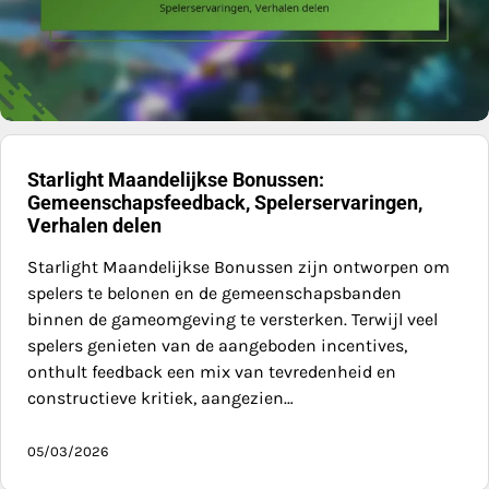
Starlight Maandelijkse Bonussen:
Gemeenschapsfeedback, Spelerservaringen,
Verhalen delen
Starlight Maandelijkse Bonussen zijn ontworpen om
spelers te belonen en de gemeenschapsbanden
binnen de gameomgeving te versterken. Terwijl veel
spelers genieten van de aangeboden incentives,
onthult feedback een mix van tevredenheid en
constructieve kritiek, aangezien…
05/03/2026