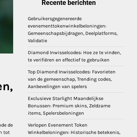
Recente berichten
Gebruikersgegenereerde
evenementtokenwinkelbeloningen:
Gemeenschapsbijdragen, Deelplatforms,
Validatie
Diamond Inwisselcodes: Hoe ze te vinden,
te verifiëren en effectief te gebruiken
Top Diamond Inwisselcodes: Favorieten
van de gemeenschap, Trending codes,
en,
Aanbevelingen van spelers
Exclusieve Starlight Maandelijkse
Bonussen: Premium skins, Zeldzame
items, Spelersbeloningen
nde de
Verlopen Evenement Token
n tot
Winkelbeloningen: Historische betekenis,