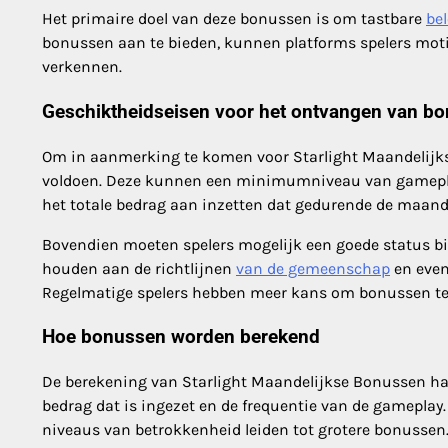
Het primaire doel van deze bonussen is om tastbare
be
bonussen aan te bieden, kunnen platforms spelers motiv
verkennen.
Geschiktheidseisen voor het ontvangen van b
Om in aanmerking te komen voor Starlight Maandelijks
voldoen. Deze kunnen een minimumniveau van gameplay-a
het totale bedrag aan inzetten dat gedurende de maand 
Bovendien moeten spelers mogelijk een goede status b
houden aan de richtlijnen
van de gemeenschap
en even
Regelmatige spelers hebben meer kans om bonussen te 
Hoe bonussen worden berekend
De berekening van Starlight Maandelijkse Bonussen han
bedrag dat is ingezet en de frequentie van de gamepla
niveaus van betrokkenheid leiden tot grotere bonussen