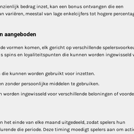
nzienlijk bedrag inzet, kan een bonus ontvangen die een
an variëren, meestal van lage enkelcijfers tot hogere percenta
en aangeboden
de vormen komen, elk gericht op verschillende spelersvoorke
s spins en loyaliteitspunten die kunnen worden ingewisseld 
 die kunnen worden gebruikt voor inzetten.
en zonder persoonlijke middelen te gebruiken.
orden ingewisseld voor verschillende beloningen of voorde
 het einde van elke maand uitgedeeld, zodat spelers hun
durende die periode. Deze timing moedigt spelers aan om acti