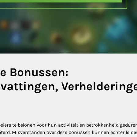
se Bonussen:
attingen, Verheldering
lers te belonen voor hun activiteit en betrokkenheid gedure
terd. Misverstanden over deze bonussen kunnen echter leide