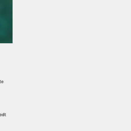
te
iedt