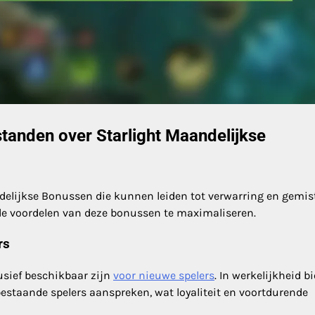
tanden over Starlight Maandelijkse
delijkse Bonussen die kunnen leiden tot verwarring en gemis
de voordelen van deze bonussen te maximaliseren.
rs
usief beschikbaar zijn
voor nieuwe spelers
. In werkelijkheid b
bestaande spelers aanspreken, wat loyaliteit en voortdurende