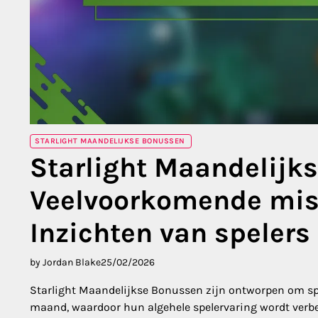
STARLIGHT MAANDELIJKSE BONUSSEN
Starlight Maandelijk
Veelvoorkomende misv
Inzichten van spelers
by Jordan Blake
25/02/2026
Starlight Maandelijkse Bonussen zijn ontworpen om spe
maand, waardoor hun algehele spelervaring wordt verbe