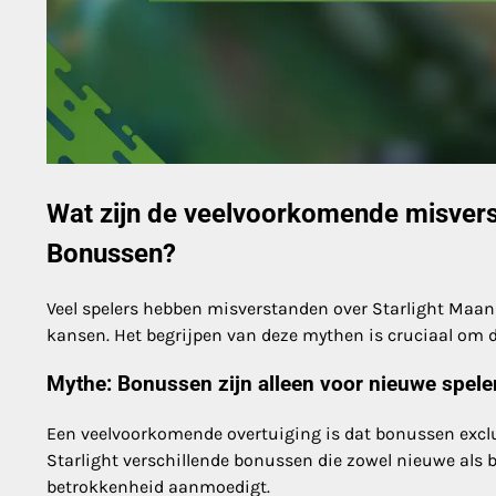
Wat zijn de veelvoorkomende misvers
Bonussen?
Veel spelers hebben misverstanden over Starlight Maan
kansen. Het begrijpen van deze mythen is cruciaal om 
Mythe: Bonussen zijn alleen voor nieuwe spele
Een veelvoorkomende overtuiging is dat bonussen excl
Starlight verschillende bonussen die zowel nieuwe als 
betrokkenheid aanmoedigt.