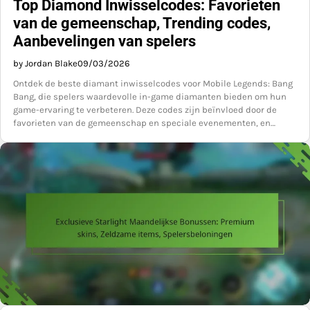
Top Diamond Inwisselcodes: Favorieten
van de gemeenschap, Trending codes,
Aanbevelingen van spelers
by Jordan Blake
09/03/2026
Ontdek de beste diamant inwisselcodes voor Mobile Legends: Bang
Bang, die spelers waardevolle in-game diamanten bieden om hun
game-ervaring te verbeteren. Deze codes zijn beïnvloed door de
favorieten van de gemeenschap en speciale evenementen, en…