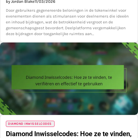
by Jordan Blake
11/03/2026
Door gebruikers gegenereerde beloningen in de tokenwinkel voor
evenementen dienen als stimulansen voor deelnemers die ideeën
en inhoud bijdragen, wat de betrokkenheid vergroot en de
gemeenschapsgeest bevordert. Deelplatforms vergemakkelijken
deze bijdragen door toegankelijke ruimtes aan…
DIAMOND INWISSELCODES
Diamond Inwisselcodes: Hoe ze te vinden,