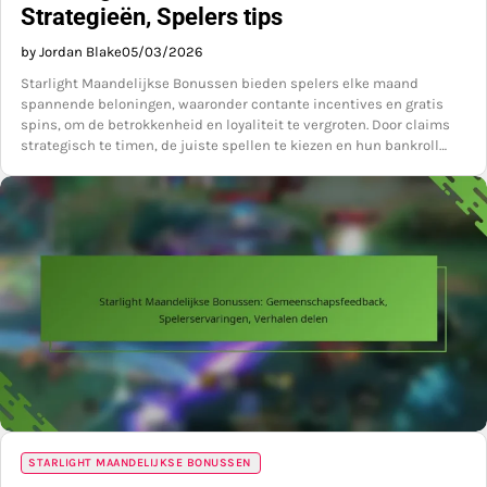
Strategieën, Spelers tips
by Jordan Blake
05/03/2026
Starlight Maandelijkse Bonussen bieden spelers elke maand
spannende beloningen, waaronder contante incentives en gratis
spins, om de betrokkenheid en loyaliteit te vergroten. Door claims
strategisch te timen, de juiste spellen te kiezen en hun bankroll…
STARLIGHT MAANDELIJKSE BONUSSEN