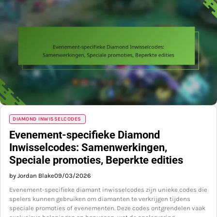
DIAMOND INWISSELCODES
Evenement-specifieke Diamond
Inwisselcodes: Samenwerkingen,
Speciale promoties, Beperkte edities
by Jordan Blake
09/03/2026
Evenement-specifieke diamant inwisselcodes zijn unieke codes die
spelers kunnen gebruiken om diamanten te verkrijgen tijdens
speciale promoties of evenementen. Deze codes ontgrendelen vaak