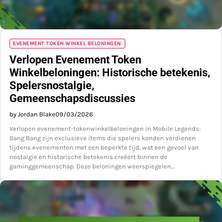
EVENEMENT TOKEN WINKEL BELONINGEN
Verlopen Evenement Token
Winkelbeloningen: Historische betekenis,
Spelersnostalgie,
Gemeenschapsdiscussies
by Jordan Blake
09/03/2026
Verlopen evenement-tokenwinkelbeloningen in Mobile Legends:
Bang Bang zijn exclusieve items die spelers konden verdienen
tijdens evenementen met een beperkte tijd, wat een gevoel van
nostalgie en historische betekenis creëert binnen de
gaminggemeenschap. Deze beloningen weerspiegelen…