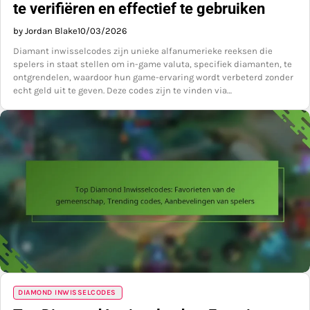
te verifiëren en effectief te gebruiken
by Jordan Blake
10/03/2026
Diamant inwisselcodes zijn unieke alfanumerieke reeksen die
spelers in staat stellen om in-game valuta, specifiek diamanten, te
ontgrendelen, waardoor hun game-ervaring wordt verbeterd zonder
echt geld uit te geven. Deze codes zijn te vinden via…
DIAMOND INWISSELCODES