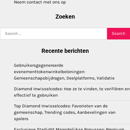
Neem contact met ons op
Zoeken
Search
for:
Recente berichten
Gebruikersgegenereerde
evenementtokenwinkelbeloningen:
Gemeenschapsbijdragen, Deelplatforms, Validatie
Diamond Inwisselcodes: Hoe ze te vinden, te verifiëren en
effectief te gebruiken
Top Diamond Inwisselcodes: Favorieten van de
gemeenschap, Trending codes, Aanbevelingen van
spelers
Exclusieve Starlight Maandelijkse Bonussen: Premium