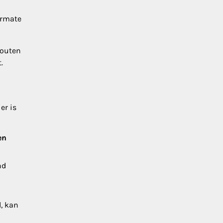
armate
fouten
.
er is
en
nd
d, kan