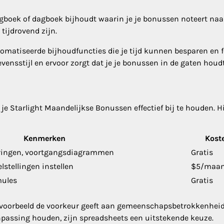
logboek of dagboek bijhoudt waarin je je bonussen noteert na
ijdrovend zijn.
utomatiseerde bijhoudfuncties die je tijd kunnen besparen en 
vensstijl en ervoor zorgt dat je je bonussen in de gaten houdt
 je Starlight Maandelijkse Bonussen effectief bij te houden. Hi
Kenmerken
Kost
ringen, voortgangsdiagrammen
Gratis
stellingen instellen
$5/maa
mules
Gratis
e bijvoorbeeld de voorkeur geeft aan gemeenschapsbetrokkenhei
npassing houden, zijn spreadsheets een uitstekende keuze.