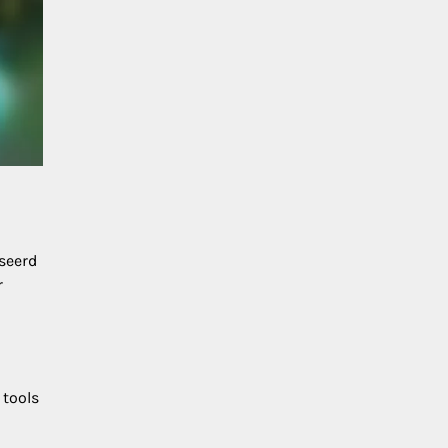
seerd
r
 tools