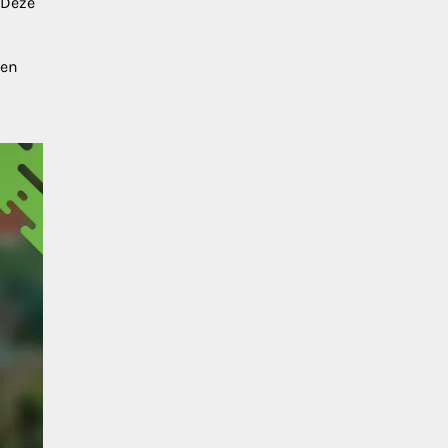
 Deze
gen