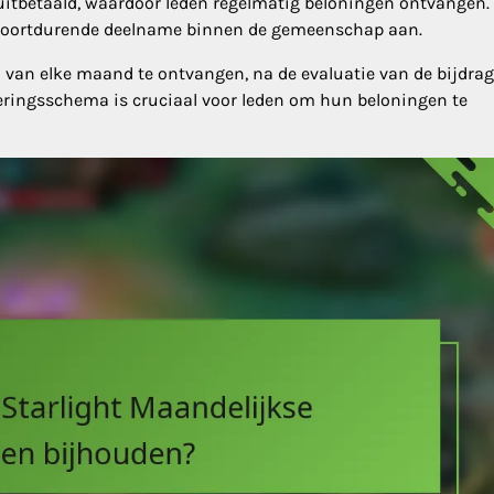
itbetaald, waardoor leden regelmatig beloningen ontvangen.
t voortdurende deelname binnen de gemeenschap aan.
an elke maand te ontvangen, na de evaluatie van de bijdra
keringsschema is cruciaal voor leden om hun beloningen te