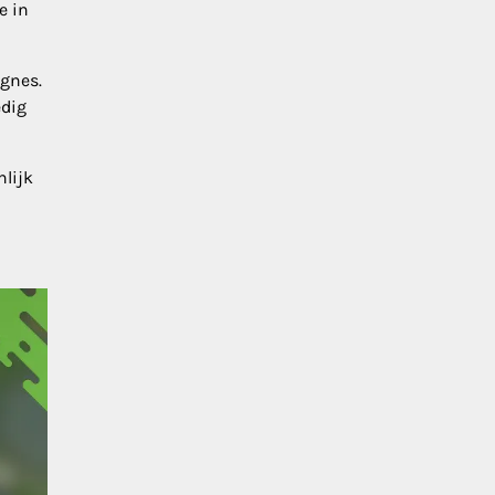
e in
gnes.
edig
lijk