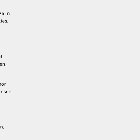
ze in
ies,
et
en,
oor
ussen
n,