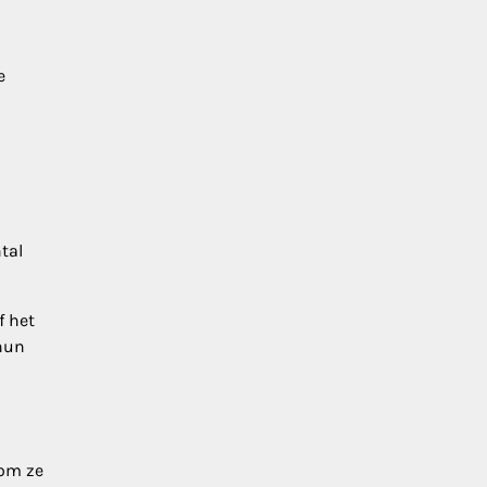
e
tal
f het
hun
 om ze