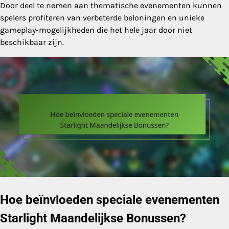
Door deel te nemen aan thematische evenementen kunnen
spelers profiteren van verbeterde beloningen en unieke
gameplay-mogelijkheden die het hele jaar door niet
beschikbaar zijn.
Hoe beïnvloeden speciale evenementen
Starlight Maandelijkse Bonussen?