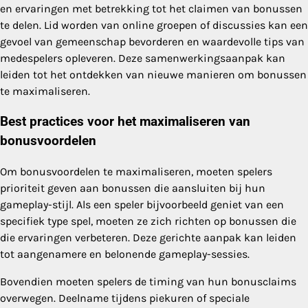
en ervaringen met betrekking tot het claimen van bonussen
te delen. Lid worden van online groepen of discussies kan een
gevoel van gemeenschap bevorderen en waardevolle tips van
medespelers opleveren. Deze samenwerkingsaanpak kan
leiden tot het ontdekken van nieuwe manieren om bonussen
te maximaliseren.
Best practices voor het maximaliseren van
bonusvoordelen
Om bonusvoordelen te maximaliseren, moeten spelers
prioriteit geven aan bonussen die aansluiten bij hun
gameplay-stijl. Als een speler bijvoorbeeld geniet van een
specifiek type spel, moeten ze zich richten op bonussen die
die ervaringen verbeteren. Deze gerichte aanpak kan leiden
tot aangenamere en belonende gameplay-sessies.
Bovendien moeten spelers de timing van hun bonusclaims
overwegen. Deelname tijdens piekuren of speciale