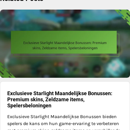
Exclusieve Starlight Maandelijkse Bonussen:
Premium skins, Zeldzame items,
Spelersbeloningen
Exclusieve Starlight Maandelijkse Bonussen bieden
spelers de kans om hun game-ervaring te verbeteren